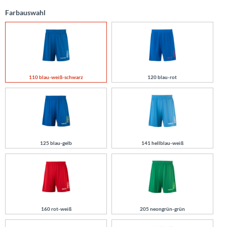
Farbauswahl
110 blau-weiß-schwarz
120 blau-rot
125 blau-gelb
141 hellblau-weiß
160 rot-weiß
205 neongrün-grün