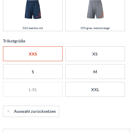
521 marine-rot
555 grau-neonorange
Trikotgröße
XXS
XS
S
M
L-XL
XXL
Auswahl zurücksetzen