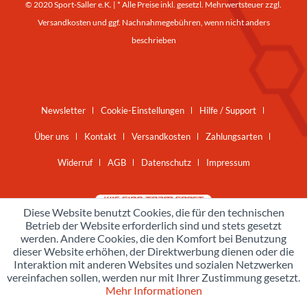
© 2020 Sport-Saller e.K. | * Alle Preise inkl. gesetzl. Mehrwertsteuer zzgl.
Versandkosten
und ggf. Nachnahmegebühren, wenn nicht anders
beschrieben
Newsletter
Cookie-Einstellungen
Hilfe / Support
Über uns
Kontakt
Versandkosten
Zahlungsarten
Widerruf
AGB
Datenschutz
Impressum
Diese Website benutzt Cookies, die für den technischen
Betrieb der Website erforderlich sind und stets gesetzt
werden. Andere Cookies, die den Komfort bei Benutzung
dieser Website erhöhen, der Direktwerbung dienen oder die
Interaktion mit anderen Websites und sozialen Netzwerken
vereinfachen sollen, werden nur mit Ihrer Zustimmung gesetzt.
Mehr Informationen