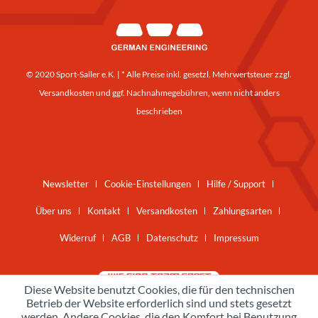
© 2020 Sport-Saller e.K. | * Alle Preise inkl. gesetzl. Mehrwertsteuer zzgl.
Versandkosten
und ggf. Nachnahmegebühren, wenn nicht anders
beschrieben
Newsletter
Cookie-Einstellungen
Hilfe / Support
Über uns
Kontakt
Versandkosten
Zahlungsarten
Widerruf
AGB
Datenschutz
Impressum
Diese Website benutzt Cookies, die für den technischen
Betrieb der Website erforderlich sind und stets gesetzt
werden. Andere Cookies, die den Komfort bei Benutzung