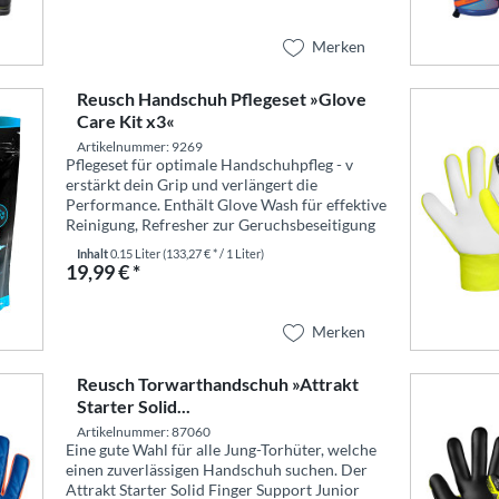
Merken
Reusch Handschuh Pflegeset »Glove
Care Kit x3«
Artikelnummer: 9269
Pflegeset für optimale Handschuhpfleg - v
erstärkt dein Grip und verlängert die
Performance. Enthält Glove Wash für effektive
Reinigung, Refresher zur Geruchsbeseitigung
und Grip Spray zur Griffverbesserung. Inhalt:
Inhalt
0.15 Liter
(133,27 € * / 1 Liter)
je 50 ml Reminder:...
19,99 € *
Merken
Reusch Torwarthandschuh »Attrakt
Starter Solid...
Artikelnummer: 87060
Eine gute Wahl für alle Jung-Torhüter, welche
einen zuverlässigen Handschuh suchen. Der
Attrakt Starter Solid Finger Support Junior