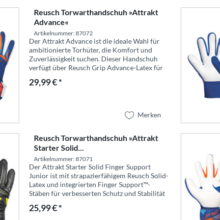
Reusch Torwarthandschuh »Attrakt
Advance«
Artikelnummer: 87072
Der Attrakt Advance ist die ideale Wahl für
ambitionierte Torhüter, die Komfort und
Zuverlässigkeit suchen. Dieser Handschuh
verfügt über Reusch Grip Advance-Latex für
soliden Grip und ist mit einem Expanse Cut
29,99 € *
ausgestattet, um die...
Merken
Reusch Torwarthandschuh »Attrakt
Starter Solid...
Artikelnummer: 87071
Der Attrakt Starter Solid Finger Support
Junior ist mit strapazierfähigem Reusch Solid-
Latex und integrierten Finger Support™-
Stäben für verbesserten Schutz und Stabilität
ausgestattet. Der Negative Cut sorgt für einen
25,99 € *
sicheren, engen...