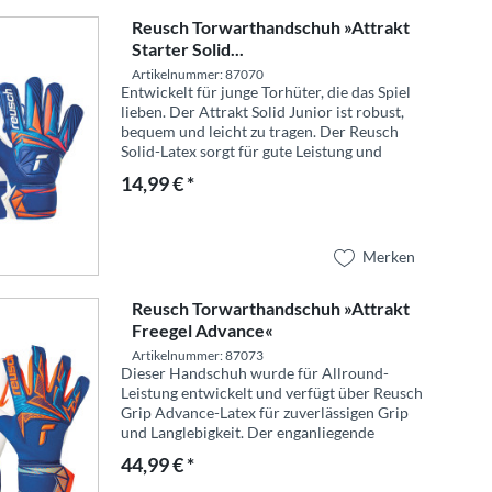
Reusch Torwarthandschuh »Attrakt
Starter Solid...
Artikelnummer: 87070
Entwickelt für junge Torhüter, die das Spiel
lieben. Der Attrakt Solid Junior ist robust,
bequem und leicht zu tragen. Der Reusch
Solid-Latex sorgt für gute Leistung und
Langlebigkeit, während der Expanse Cut eine
14,99 € *
größere Fangfläche...
Merken
Reusch Torwarthandschuh »Attrakt
Freegel Advance«
Artikelnummer: 87073
Dieser Handschuh wurde für Allround-
Leistung entwickelt und verfügt über Reusch
Grip Advance-Latex für zuverlässigen Grip
und Langlebigkeit. Der enganliegende
Evolution Negative Cut sorgt für
44,99 € *
hervorragende Passform und Kontrolle,
während...