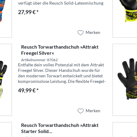
verfügt über die Reusch Solid-Latexmischung
aus synthetischem Latex. Diese bietet hohe
27,99 € *
Haltbarkeit auf...
Merken
Reusch Torwarthandschuh »Attrakt
Freegel Silver«
Artikelnummer: 87062
Entfalte dein volles Potenzial mit dem Attrakt
Freegel Silver. Dieser Handschuh wurde für
den modernen Torwart entwickelt und bietet
kompromisslose Leistung. Die flexible Freegel-
Technologie auf der Rückhand sorgt für eine
49,99 € *
kraftvolle...
Merken
Reusch Torwarthandschuh »Attrakt
Starter Solid...