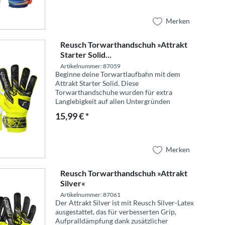
Merken
Reusch Torwarthandschuh »Attrakt
Starter Solid...
Artikelnummer: 87059
Beginne deine Torwartlaufbahn mit dem
Attrakt Starter Solid. Diese
Torwarthandschuhe wurden für extra
Langlebigkeit auf allen Untergründen
entwickelt. Ausgestattet mit dem Reusch
15,99 € *
Solid-Handflächenschaum und synthetischem
Latex, bieten...
Merken
Reusch Torwarthandschuh »Attrakt
Silver«
Artikelnummer: 87061
Der Attrakt Silver ist mit Reusch Silver-Latex
ausgestattet, das für verbesserten Grip,
Aufpralldämpfung dank zusätzlicher