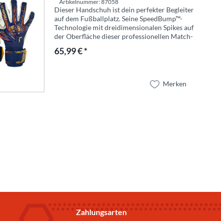
Artikelnummer: 87058
Dieser Handschuh ist dein perfekter Begleiter
auf dem Fußballplatz. Seine SpeedBump™-
Technologie mit dreidimensionalen Spikes auf
der Oberfläche dieser professionellen Match-
Latex erhöht die Reibung zwischen Handschuh
65,99 € *
und Ball für...
Merken
Zahlungsarten