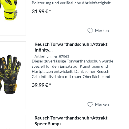
Polsterung und verlässliche Abriebfestigkeit
sorgt. Das Expanse Cut-Design vergrößert die
31,99 € *
Handfläche und erhöht so...
Merken
Reusch Torwarthandschuh »Attrakt
Infinity...
Artikelnummer: 87063
Dieser zuverlässige Torwarthandschuh wurde
speziell für den Einsatz auf Kunstrasen und
Hartplätzen entwickelt. Dank seiner Reusch
Grip Infinity-Latex mit rauer Oberfläche und
hoher Abriebfestigkeit bietet er guten Grip
39,99 € *
und maximale...
Merken
Reusch Torwarthandschuh »Attrakt
SpeedBump«