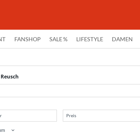
NT
FANSHOP
SALE %
LIFESTYLE
DAMEN
 Reusch
r
Preis
von
bis
11,99 €
74,99 €