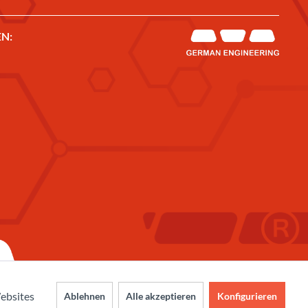
N:
ebsites
Ablehnen
Alle akzeptieren
Konfigurieren