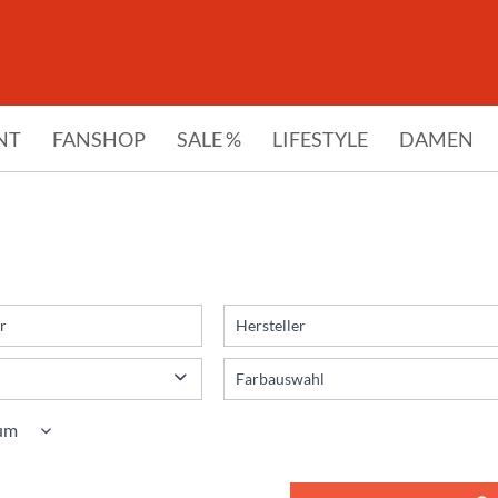
NT
FANSHOP
SALE %
LIFESTYLE
DAMEN
r
Hersteller
Adidas
Farbauswahl
Derbystar
140 hellblau
Saller
251 neongelb
430 weiß-schwarz