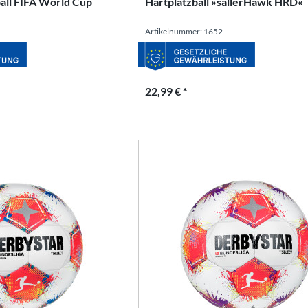
ball FIFA World Cup
Hartplatzball »sallerHawk HRD«
Artikelnummer: 1652
22,99 € *