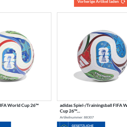
Vorherige Artikel laden
400 weiß
 FIFA World Cup 26™
adidas Spiel-/Trainingsball FIFA 
Cup 26™...
Artikelnummer: 88307