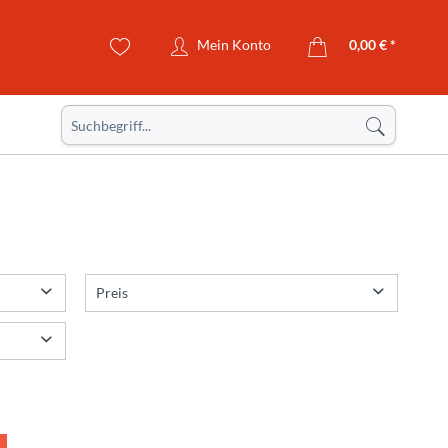
Mein Konto
0,00 € *
Preis
von
bis
3,95 €
149,99 €