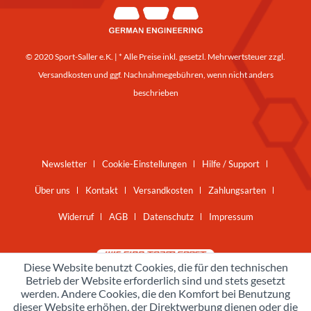
© 2020 Sport-Saller e.K. | * Alle Preise inkl. gesetzl. Mehrwertsteuer zzgl.
Versandkosten
und ggf. Nachnahmegebühren, wenn nicht anders
beschrieben
Newsletter
Cookie-Einstellungen
Hilfe / Support
Über uns
Kontakt
Versandkosten
Zahlungsarten
Widerruf
AGB
Datenschutz
Impressum
Diese Website benutzt Cookies, die für den technischen
Betrieb der Website erforderlich sind und stets gesetzt
werden. Andere Cookies, die den Komfort bei Benutzung
dieser Website erhöhen, der Direktwerbung dienen oder die