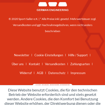
© 2020 Sport-Saller e.K. | * Alle Preise inkl. gesetzl. Mehrwertsteuer zzgl.
Versandkosten
und ggf. Nachnahmegebühren, wenn nicht anders
beschrieben
Newsletter
Cookie-Einstellungen
Hilfe / Support
Über uns
Kontakt
Versandkosten
Zahlungsarten
Widerruf
AGB
Datenschutz
Impressum
Diese Website benutzt Cookies, die für den technischen
Betrieb der Website erforderlich sind und stets gesetzt
werden. Andere Cookies, die den Komfort bei Benutzung
dieser Website erhöhen, der Direktwerbung dienen oder die