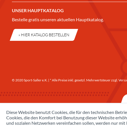
UNSER HAUPTKATALOG
Bestelle gratis unseren aktuellen Hauptkatalog.
» HIER KATALOG BESTELLEN
© 2020 Sport-Saller e.K. | * Alle Preise inkl. gesetzl. Mehrwertsteuer zzgl.
Versa
Diese Website benutzt Cookies, die für den technischen Betrie
Cookies, die den Komfort bei Benutzung dieser Website erhöh
und sozialen Netzwerken vereinfachen sollen, werden nur mit