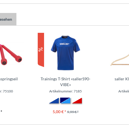
gesehen
springseil
Trainings T-Shirt »sallerS90-
saller K
VIBE«
r: 75100
Artikelnummer: 7185
Artike
 *
5,00 € *
9,99 € *