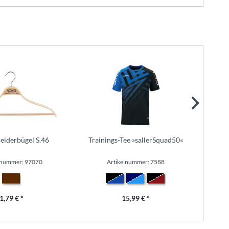
leiderbügel S.46
Trainings-Tee »sallerSquad50«
lnummer: 97070
Artikelnummer: 7588
1,79 € *
15,99 € *