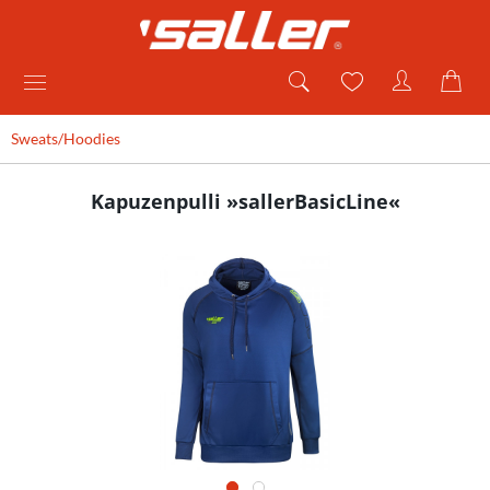
Sweats/Hoodies
Kapuzenpulli »sallerBasicLine«