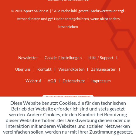
© 2020 Sport-Saller e.K. | * Alle Preise inkl. gesetzl. Mehrwertsteuer zzgl.
Versandkosten
und ggf. Nachnahmegebühren, wenn nicht anders
beschrieben
Newsletter
Cookie-Einstellungen
Hilfe / Support
Über uns
Kontakt
Versandkosten
Zahlungsarten
Widerruf
AGB
Datenschutz
Impressum
Diese Website benutzt Cookies, die für den technischen
Betrieb der Website erforderlich sind und stets gesetzt
werden. Andere Cookies, die den Komfort bei Benutzung
dieser Website erhöhen, der Direktwerbung dienen oder die
Interaktion mit anderen Websites und sozialen Netzwerken
vereinfachen sollen, werden nur mit Ihrer Zustimmung gesetzt.