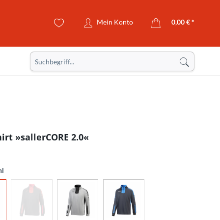
Mein Konto
0,00 € *
irt »sallerCORE 2.0«
hl