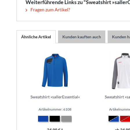
Weiterführende Links zu "Sweatshirt »saller
Fragen zum Artikel?
Ähnliche Artikel
Kunden kauften auch
Kunden ha
Sweatshirt »sallerEssential«
Sweatshirt »s
Artikelnummer: 6108
Artikelnumme
24,99 € *
ab 24,99