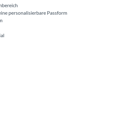
mbereich
eine personalisierbare Passform
rm
al