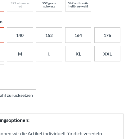
393 schwarz-
552 grau-
567 anthrazit-
rot
schwarz
hellblau-weiß
en
140
152
164
176
M
L
XL
XXL
ahl zurücksetzen
ungsoptionen:
nen wir die Artikel individuell für dich veredeln.