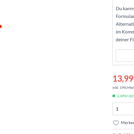
Du kanns
Formular
Alternat
im Komme
deiner F
13,99 
inkl. 19% Mw
Lieferzei
Merke