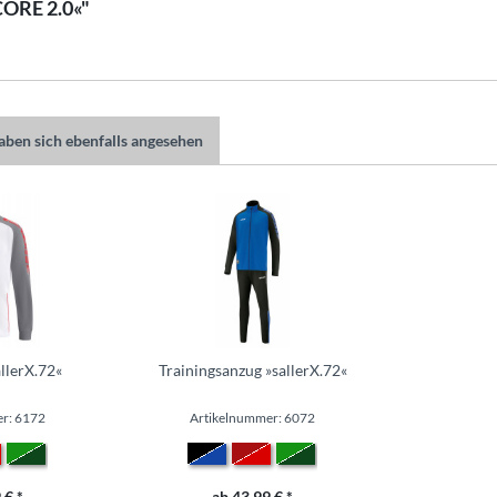
CORE 2.0«"
ben sich ebenfalls angesehen
allerX.72«
Trainingsanzug »sallerX.72«
r: 6172
Artikelnummer: 6072
 € *
ab 43,99 € *