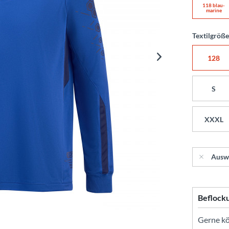
118 blau-
marine
Textilgröß
128
S
XXXL
Ausw
Beflock
Gerne kön