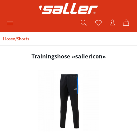
Hosen/Shorts
Trainingshose »sallerIcon«