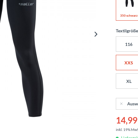
350 schwarz
Textilgröß
116
XXS
XL
Ausw
14,99 
inkl. 19% Mw
Lieferzei