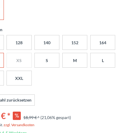
en
128
140
152
164
XS
S
M
L
XXL
ahl zurücksetzen
€ *
18,99 € *
(21,06% gespart)
St.
zzgl. Versandkosten
t 4-5 Werktage