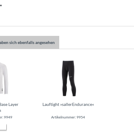
"
ben sich ebenfalls angesehen
Base Layer
Lauftight »sallerEndurance«
m
r: 9949
Artikelnummer: 9954