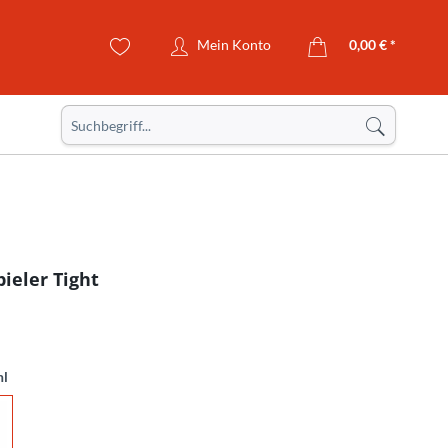
Mein Konto
0,00 € *
pieler Tight
hl