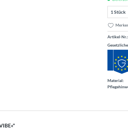
Merke
Artikel-Nr.:
Gesetzlich
Material:
Pflegehinwe
rVIBE«"