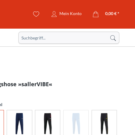
Mein Konto
0,00 € *
gshose »sallerVIBE«
hl