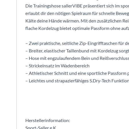
Die Trainingshose sallerVIBE präsentiert sich im spo
erlaubt dir den nötigen Spielraum für schnelle Beweg
Kälte deine Hände wärmen. Mit den zusätzlichen Reiß
flache Kordelzug bietet optimale Passform ohne auf
– Zwei praktische, seitliche Zip-Eingrifftaschen für d
– Breiter, elastischer Taillenbund mit Kordelzug sorg
– Hose mit engzulaufendem Bein und Reißverschlus
– Strickeinsatz im Wadenbereich
– Athletischer Schnitt und eine sportliche Passform
– Leichtes und strapazierfähiges S.Dry-Tech Funktio
Herstellerinformation:
Sport-Saller e.K.