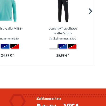
irt »sallerVIBE«
Jogging-Travelhose
¾ Tra
»sallerVIBE«
elnummer: 6130
Artikelnummer: 6330
 24,99 € *
25,99 € *
Zahlungsarten