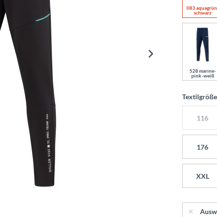
083 aquagrün
schwarz
528 marine-
pink-weiß
Textilgröß
116
176
XXL
Ausw