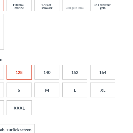
-
118 blau-
170 rot-
361 schwarz-
marine
schwarz
280 gelb-blau
gelb
en
128
140
152
164
S
M
L
XL
XXXL
ahl zurücksetzen