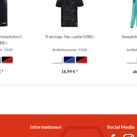
reizeitshort
Trainings-Tee »sallerVIBE«
Sweatsh
IBE«
r: 5330
Artikelnummer: 7530
Artik
 *
16,99 € *
ab
Informationen
Social Media