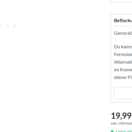
Beflock
Gerne kön
Du kanns
Formular
Alternat
im Komme
deiner F
19,99 
inkl. 19% Mw
Lieferzei