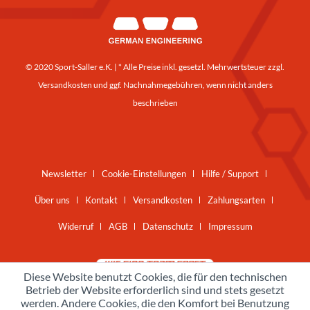
© 2020 Sport-Saller e.K. | * Alle Preise inkl. gesetzl. Mehrwertsteuer zzgl.
Versandkosten
und ggf. Nachnahmegebühren, wenn nicht anders
beschrieben
Newsletter
Cookie-Einstellungen
Hilfe / Support
Über uns
Kontakt
Versandkosten
Zahlungsarten
Widerruf
AGB
Datenschutz
Impressum
Diese Website benutzt Cookies, die für den technischen
Betrieb der Website erforderlich sind und stets gesetzt
werden. Andere Cookies, die den Komfort bei Benutzung