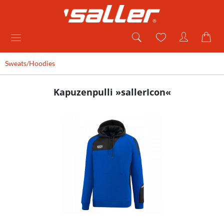
Sweats/Hoodies
Kapuzenpulli »sallerIcon«