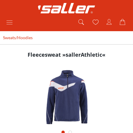
Sweats/Hoodies
Fleecesweat »sallerAthletic«