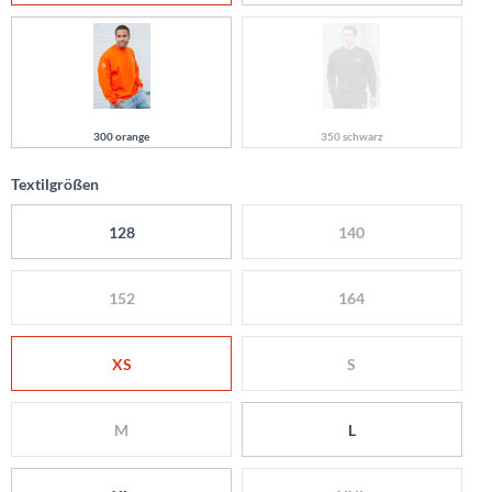
300 orange
350 schwarz
Textilgrößen
128
140
152
164
XS
S
M
L