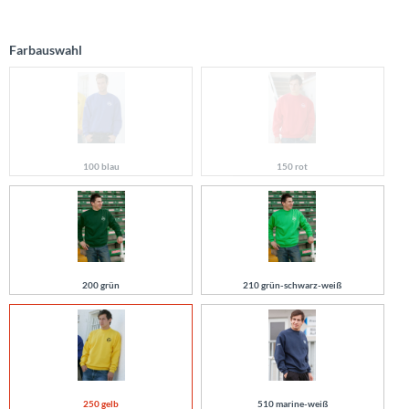
Farbauswahl
100 blau
150 rot
200 grün
210 grün-schwarz-weiß
250 gelb
510 marine-weiß