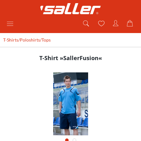
T-Shirts/Poloshirts/Tops
T-Shirt »SallerFusion«