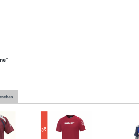
ine"
gesehen