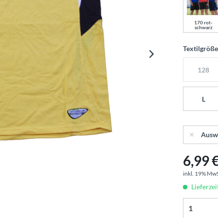
170 rot-
schwarz
Textilgröß
128
L
Ausw
6,99 €
inkl. 19% Mw
Lieferzei