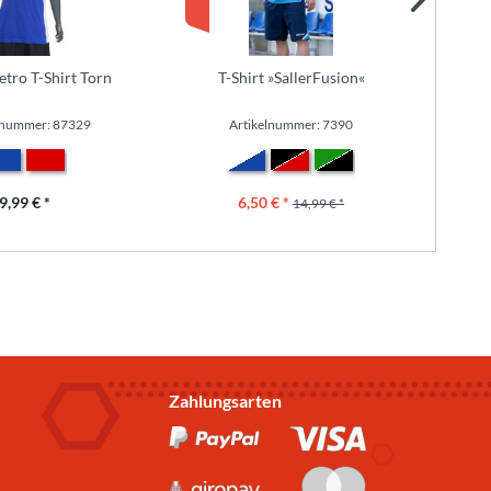
etro T-Shirt Torn
T-Shirt »SallerFusion«
We
lnummer: 87329
Artikelnummer: 7390
9,99 € *
6,50 € *
14,99 € *
Zahlungsarten