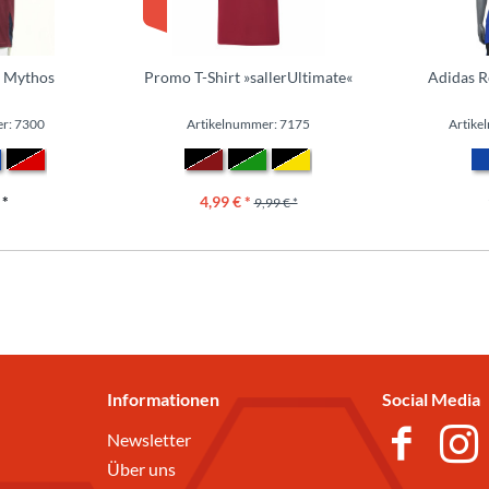
r Mythos
Promo T-Shirt »sallerUltimate«
Adidas R
r: 7300
Artikelnummer: 7175
Artike
 *
4,99 € *
9,99 € *
Informationen
Social Media
Newsletter
Über uns