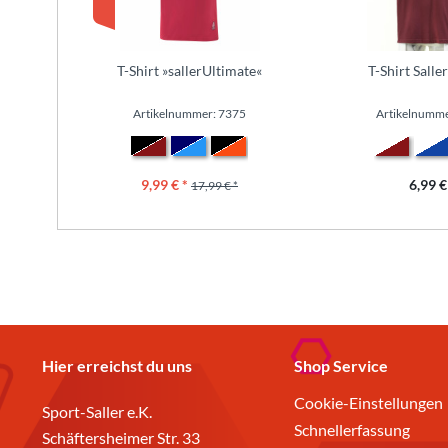
T-Shirt »sallerUltimate«
T-Shirt Salle
Artikelnummer: 7375
Artikelnumme
9,99 € *
6,99 €
17,99 € *
Hier erreichst du uns
Shop Service
Cookie-Einstellungen
Sport-Saller e.K.
Schnellerfassung
Schäftersheimer Str. 33