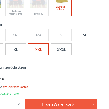
260 gelb-
schwarz
116 blau-
marine-lime
100 blau
en
140
164
S
M
XL
XXL
XXXL
ahl zurücksetzen
 *
St.
zzgl. Versandkosten
t ca. 2-3 Tage
In den
Warenkorb