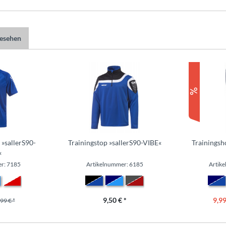
gesehen
 »sallerS90-
Trainingstop »sallerS90-VIBE«
Trainingsh
«
r: 7185
Artikelnummer: 6185
Artik
9,50 € *
9,99
99 € *