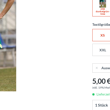
248
dunkelgrün-
lime
Textilgröß
XS
XXL
Ausw
5,00 €
inkl. 19% Mw
Lieferzei