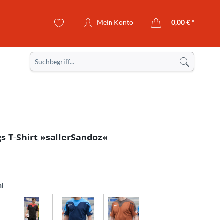
Mein Konto
0,00 € *
gs T-Shirt »sallerSandoz«
hl