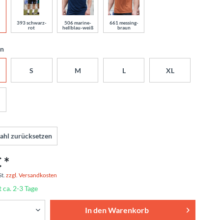
393 schwarz-
506 marine-
661 messing-
rot
hellblau-weiß
braun
en
S
M
L
XL
ahl zurücksetzen
 *
St.
zzgl. Versandkosten
t ca. 2-3 Tage
In den
Warenkorb