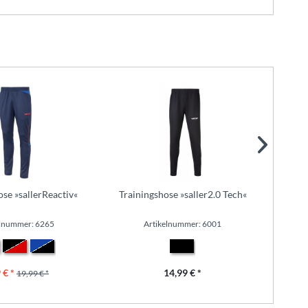
ose »sallerReactiv«
Trainingshose »saller2.0 Tech«
Freiz
elnummer: 6265
Artikelnummer: 6001
 € *
14,99 € *
19,99 € *