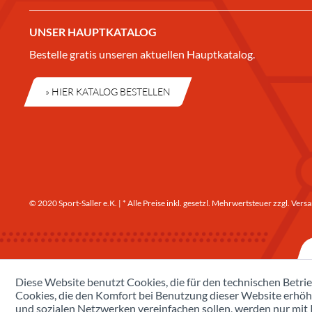
UNSER HAUPTKATALOG
Bestelle gratis unseren aktuellen Hauptkatalog.
» HIER KATALOG BESTELLEN
© 2020 Sport-Saller e.K. | * Alle Preise inkl. gesetzl. Mehrwertsteuer zzgl.
Versa
Diese Website benutzt Cookies, die für den technischen Betrie
Cookies, die den Komfort bei Benutzung dieser Website erhöh
und sozialen Netzwerken vereinfachen sollen, werden nur mit