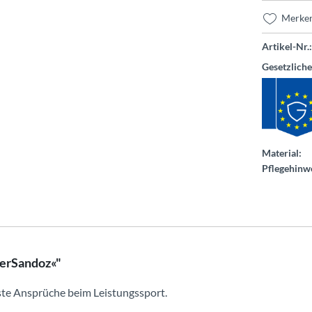
Merke
Artikel-Nr.:
Gesetzlich
Material:
Pflegehinwe
lerSandoz«"
hste Ansprüche beim Leistungssport.