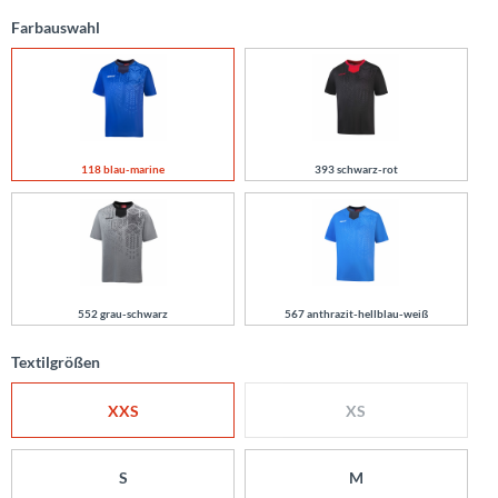
Farbauswahl
118 blau-marine
393 schwarz-rot
552 grau-schwarz
567 anthrazit-hellblau-weiß
Textilgrößen
XXS
XS
S
M