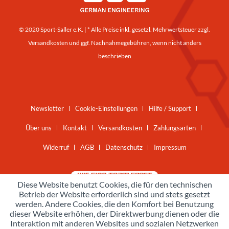
© 2020 Sport-Saller e.K. | * Alle Preise inkl. gesetzl. Mehrwertsteuer zzgl.
Versandkosten
und ggf. Nachnahmegebühren, wenn nicht anders
beschrieben
Newsletter
Cookie-Einstellungen
Hilfe / Support
Über uns
Kontakt
Versandkosten
Zahlungsarten
Widerruf
AGB
Datenschutz
Impressum
Diese Website benutzt Cookies, die für den technischen
Betrieb der Website erforderlich sind und stets gesetzt
werden. Andere Cookies, die den Komfort bei Benutzung
dieser Website erhöhen, der Direktwerbung dienen oder die
Interaktion mit anderen Websites und sozialen Netzwerken