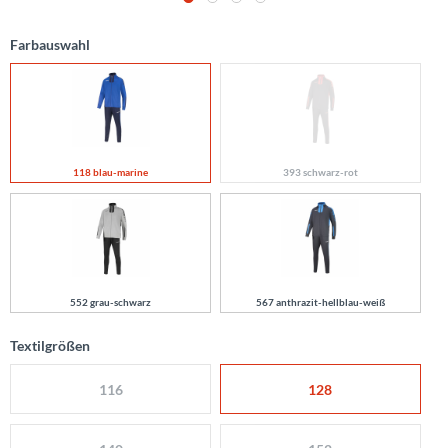
Farbauswahl
118 blau-marine
393 schwarz-rot
552 grau-schwarz
567 anthrazit-hellblau-weiß
Textilgrößen
116
128