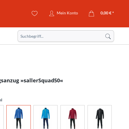
Mein Konto
0,00 € *
gsanzug »sallerSquad50«
hl