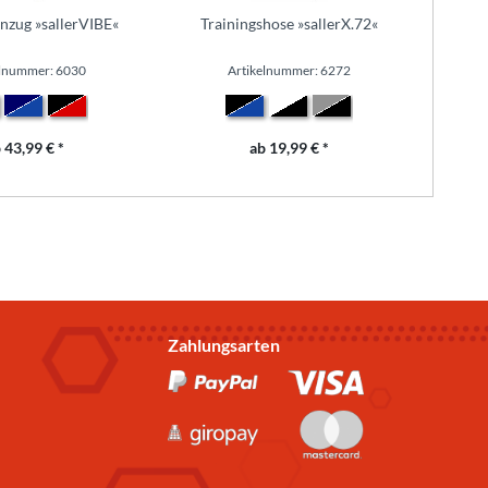
anzug »sallerVIBE«
Trainingshose »sallerX.72«
S
elnummer: 6030
Artikelnummer: 6272
 43,99 € *
ab 19,99 € *
Zahlungsarten