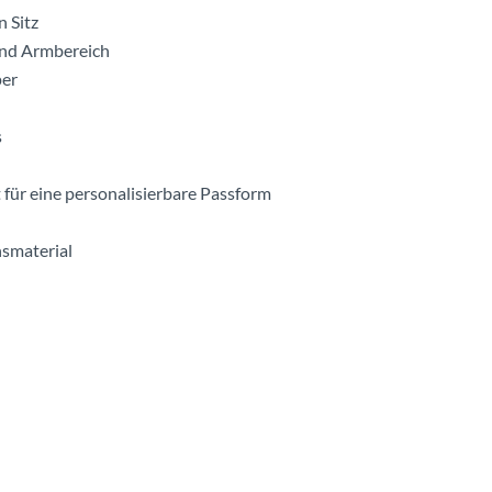
n Sitz
und Armbereich
per
s
t für eine personalisierbare Passform
nsmaterial