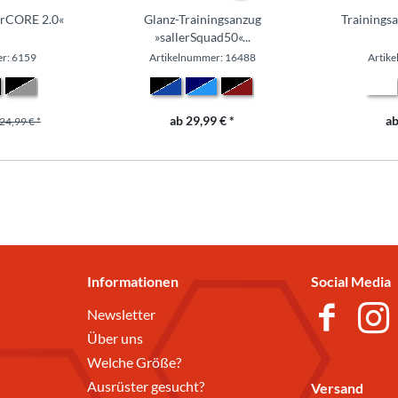
lerCORE 2.0«
Glanz-Trainingsanzug
Trainings
»sallerSquad50«...
r: 6159
Artikelnummer: 16488
Artik
ab 29,99 € *
ab
24,99 € *
Informationen
Social Media
Newsletter
Über uns
Welche Größe?
Ausrüster gesucht?
Versand