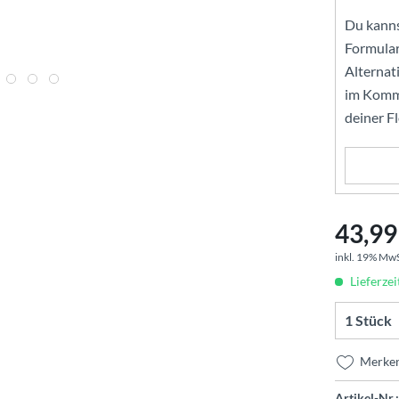
Du kanns
Formular
Alternat
im Komme
deiner F
43,99 
inkl. 19% Mw
Lieferzei
Merke
Artikel-Nr.: