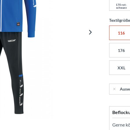
170 rot-
schwarz
Textilgröß
116
176
XXL
Ausw
Beflock
Gerne kön