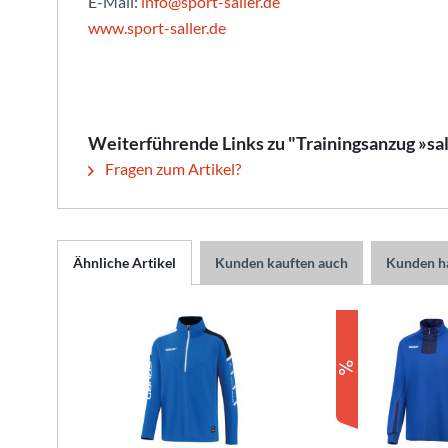
E-Mail:
info@sport-saller.de
www.sport-saller.de
Weiterführende Links zu "Trainingsanzug »sa
Fragen zum Artikel?
Ähnliche Artikel
Kunden kauften auch
Kunden ha