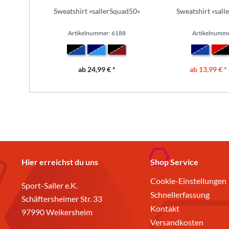
Sweatshirt »sallerSquad50«
Sweatshirt »sal
Artikelnummer: 6188
Artikelnumme
ab 24,99 € *
ab 13,99 € *
Hier erreichst du uns
Shop Service
Cookie-Einstellungen
Sport-Saller e.K.
Schnellerfassung
Schäftersheimer Str. 33
Kontakt
97990 Weikersheim
Versandkosten