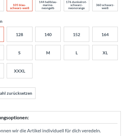
144 hellblau-
176 dunkelrot-
105 blau-
360 schwarz-
marine-
schwarz-
schwarz-weiß
weiß
neongelb
neonorange
en
128
140
152
164
S
M
L
XL
XXXL
ahl zurücksetzen
ungsoptionen:
nen wir die Artikel individuell für dich veredeln.