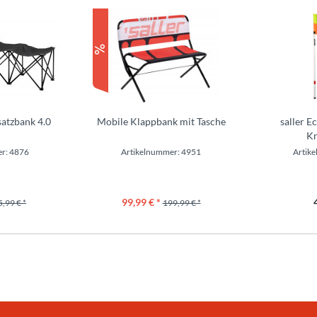
satzbank 4.0
Mobile Klappbank mit Tasche
saller E
Kn
r: 4876
Artikelnummer: 4951
Artik
99,99 € *
5,99 € *
199,99 € *