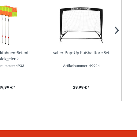
ckfahnen-Set mit
saller Pop-Up Fußballtore Set
Hock
ickgelenk
elnummer: 4933
Artikelnummer: 49924
49,99 € *
39,99 € *