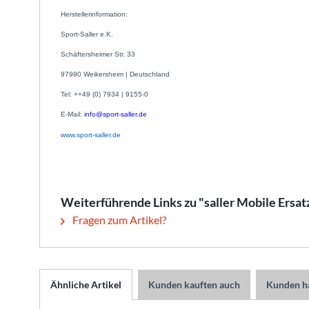
Herstellerinformation:
Sport-Saller e.K.
Schäftersheimer Str. 33
97990 Weikersheim | Deutschland
Tel: ++49 (0) 7934 | 9155-0
E-Mail:
info@sport-saller.de
www.sport-saller.de
Weiterführende Links zu "saller Mobile Ersat
Fragen zum Artikel?
Ähnliche Artikel
Kunden kauften auch
Kunden ha