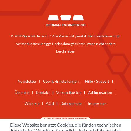
© 2020 Sport-Saller e.K. | * Alle Preise inkl. gesetzl. Mehrwertsteuer zzgl.
Versandkosten
und ggf. Nachnahmegebühren, wenn nicht anders
beschrieben
Newsletter
Cookie-Einstellungen
Hilfe / Support
Über uns
Kontakt
Versandkosten
Zahlungsarten
Widerruf
AGB
Datenschutz
Impressum
Diese Website benutzt Cookies, die für den technischen
Betrieb der Website erforderlich sind und stets gesetzt