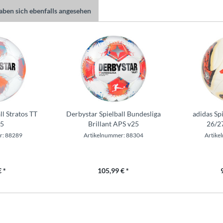
ben sich ebenfalls angesehen
l Stratos TT
Derbystar Spielball Bundesliga
adidas Sp
5
Brillant APS v25
26/27
r: 88289
Artikelnummer: 88304
Artike
 *
105,99 € *