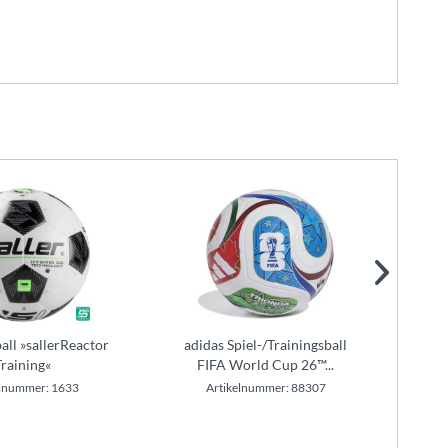
all »sallerReactor
adidas Spiel-/Trainingsball
adida
Training«
FIFA World Cup 26™...
elnummer: 1633
Artikelnummer: 88307