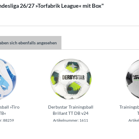
ndesliga 26/27 »Torfabrik League« mit Box"
ben sich ebenfalls angesehen
sball »Tiro
Derbystar Trainingsball
Trainingsb
TB«
Brillant TT DB v24
r: 88259
Artikelnummer: 1611
Artik