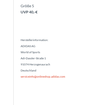
Größe 5
UVP 40,-€
Herstellerinformation:
ADIDAS AG
World of Sports
Adi-Dassler-Straße 1
91074 Herzogenaurach
Deutschland
serviceinfo@onlineshop.adidas.com