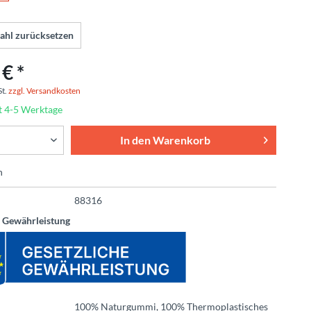
ahl zurücksetzen
€ *
St.
zzgl. Versandkosten
t 4-5 Werktage
In den
Warenkorb
n
88316
e Gewährleistung
100% Naturgummi, 100% Thermoplastisches