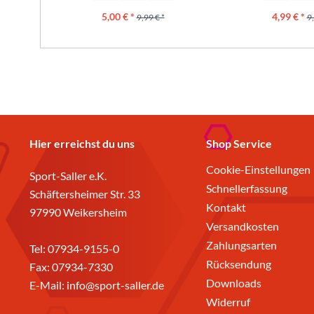
5,00 € *
4,99 € *
9,99 € *
9,
Hier erreichst du uns
Shop Service
Cookie-Einstellungen
Sport-Saller e.K.
Schnellerfassung
Schäftersheimer Str. 33
Kontakt
97990 Weikersheim
Versandkosten
Zahlungsarten
Tel:
07934-9155-0
Rücksendung
Fax: 07934-7330
Downloads
E-Mail:
info@sport-saller.de
Widerruf