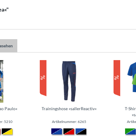
ea«"
gesehen
Sao Paulo«
Trainingshose »sallerReactiv«
T-Shi
»s
r: 5210
Artikelnummer: 6265
Artik