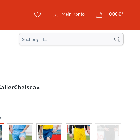
Mein Konto
0,00 € *
SallerChelsea«
hl