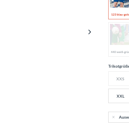
123 blau-gol
440 weiß-grü
Trikotgröß
XXS
XXL
Ausw