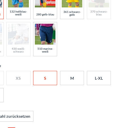
132 hellblau-
370 schwarz-
361 schwarz-
d
weiß
280 gelb-blau
blau
gelb
430 weiß-
510 marine-
n
schwarz
weiß
e
XS
S
M
L-XL
ahl zurücksetzen