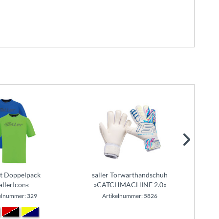
rt Doppelpack
saller Torwarthandschuh
sa
allerIcon«
»CATCHMACHINE 2.0«
elnummer: 329
Artikelnummer: 5826