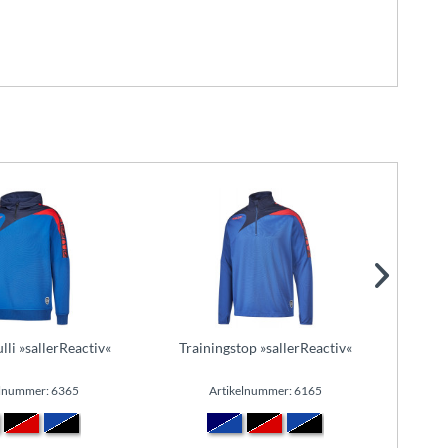
li »sallerReactiv«
Trainingstop »sallerReactiv«
Kapuz
elnummer: 6365
Artikelnummer: 6165