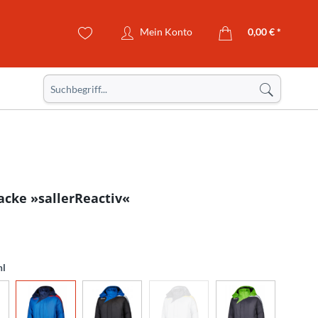
Mein Konto
0,00 € *
acke »sallerReactiv«
hl