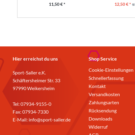
11,50 € *
12,50 € *
1
Hier erreichst du uns
Shop Service
Cookie-Einstellungen
Sport-Saller e.K.
Schnellerfassung
Schäftersheimer Str. 33
Kontakt
97990 Weikersheim
Versandkosten
Zahlungsarten
Tel:
07934-9155-0
Rücksendung
Fax: 07934-7330
Downloads
E-Mail:
info@sport-saller.de
Widerruf
AGB