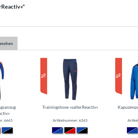
rReactiv«"
gesehen
ngsanzug
Trainingshose »sallerReactiv«
Kapuzenpul
ctiv«
r: 6665
Artikelnummer: 6265
Artik