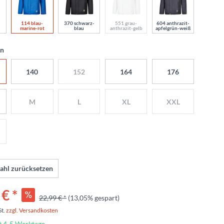
114 blau-
370 schwarz-
551 grau-
604 anthrazit-
marine-rot
blau
anthrazit-gelb
apfelgrün-weiß
en
140
152
164
176
M
L
XL
XXL
ahl zurücksetzen
€ *
22,99 € *
(13,05% gespart)
St.
zzgl. Versandkosten
t 4-5 Werktage