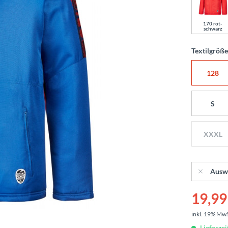
170 rot-
schwarz
Textilgröß
128
S
XXXL
Ausw
19,99 
inkl. 19% Mw
Lieferzei