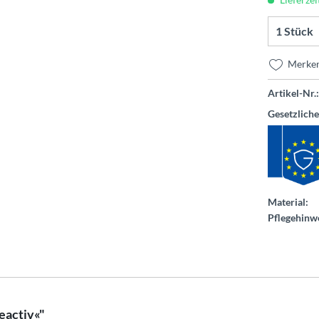
Merke
Artikel-Nr.:
Gesetzlich
Material:
Pflegehinwe
eactiv«"