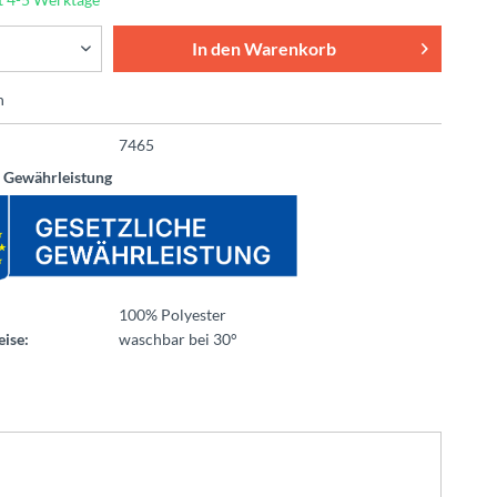
In den
Warenkorb
n
7465
e Gewährleistung
100% Polyester
ise:
waschbar bei 30°