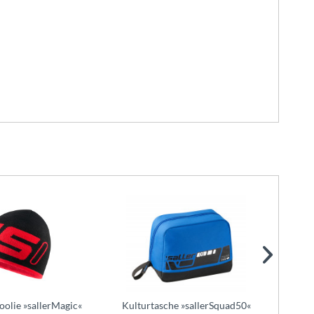
lie »sallerMagic«
Kulturtasche »sallerSquad50«
sall