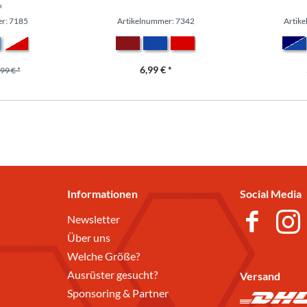
«
r: 7185
Artikelnummer: 7342
Artik
6,99 € *
99 € *
Informationen
Social Media
Newsletter
Über uns
Welche Größe?
Ausrüster gesucht?
Versand
Sponsoring & Partner