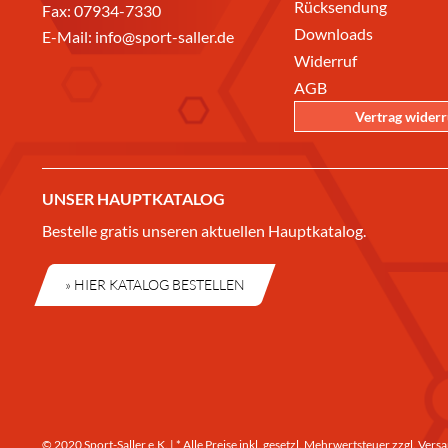
Rücksendung
Fax: 07934-7330
Downloads
E-Mail:
info@sport-saller.de
Widerruf
AGB
Vertrag wider
UNSER HAUPTKATALOG
Bestelle gratis unseren aktuellen Hauptkatalog.
» HIER KATALOG BESTELLEN
© 2020 Sport-Saller e.K. | * Alle Preise inkl. gesetzl. Mehrwertsteuer zzgl.
Versa