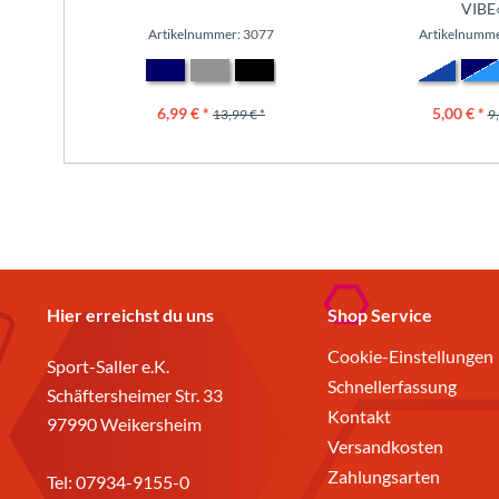
VIBE
Artikelnummer: 3077
Artikelnumme
6,99 € *
5,00 € *
13,99 € *
9,
Hier erreichst du uns
Shop Service
Cookie-Einstellungen
Sport-Saller e.K.
Schnellerfassung
Schäftersheimer Str. 33
Kontakt
97990 Weikersheim
Versandkosten
Zahlungsarten
Tel:
07934-9155-0