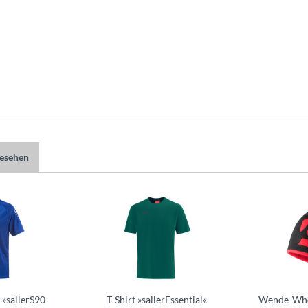
gesehen
 »sallerS90-
T-Shirt »sallerEssential«
Wende-Whoo