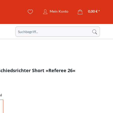
Mein Konto
0,00 € *
Schiedsrichter Short »Referee 26«
hl