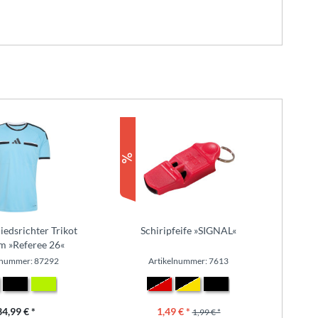
iedsrichter Trikot
Schiripfeife »SIGNAL«
m »Referee 26«
lnummer: 87292
Artikelnummer: 7613
34,99 € *
1,49 € *
1,99 € *