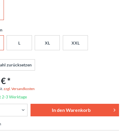
en
L
XL
XXL
ahl zurücksetzen
€ *
St.
zzgl. Versandkosten
t 2-3 Werktage
In den
Warenkorb
n