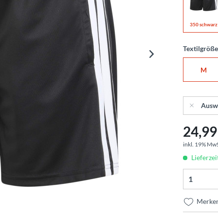
350 schwarz
Textilgröß
M
Ausw
24,99 
inkl. 19% Mw
Lieferzei
Merke