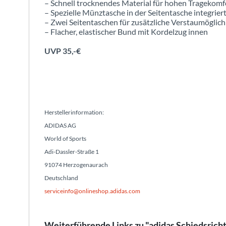
– Schnell trocknendes Material für hohen Tragekomf
– Spezielle Münztasche in der Seitentasche integrier
– Zwei Seitentaschen für zusätzliche Verstaumöglich
– Flacher, elastischer Bund mit Kordelzug innen
UVP 35,-€
Herstellerinformation:
ADIDAS AG
World of Sports
Adi-Dassler-Straße 1
91074 Herzogenaurach
Deutschland
serviceinfo@onlineshop.adidas.com
Weiterführende Links zu "adidas Schiedsricht