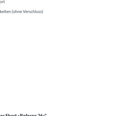
ort
t
keiten (ohne Verschluss)
er Short »Referee 26«"