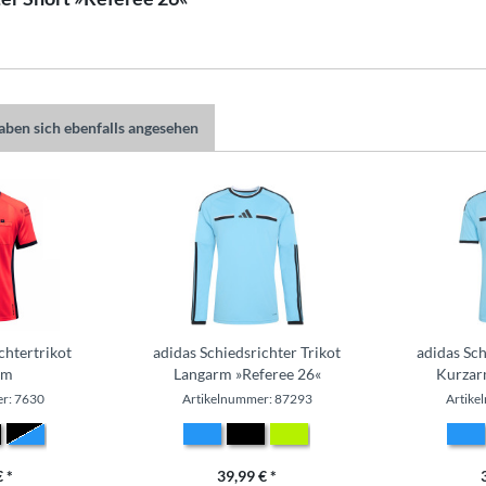
ben sich ebenfalls angesehen
chtertrikot
adidas Schiedsrichter Trikot
adidas Sch
rm
Langarm »Referee 26«
Kurzar
r: 7630
Artikelnummer: 87293
Artike
 *
39,99 € *