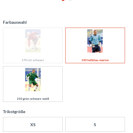
Farbauswahl
170 rot-schwarz
140 hellblau-marine
210 grün-schwarz-weiß
Trikotgröße
XS
S