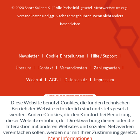
© 2020 Sport-Saller e.K. | * Alle Preise inkl. gesetzl. Mehrwertsteuer zzgl.
Versandkosten
und ggf. Nachnahmegebühren, wenn nicht anders
beschrieben
Newsletter
Cookie-Einstellungen
Hilfe / Support
Über uns
Kontakt
Versandkosten
Zahlungsarten
Widerruf
AGB
Datenschutz
Impressum
Diese Website benutzt Cookies, die für den technischen
Betrieb der Website erforderlich sind und stets gesetzt
werden. Andere Cookies, die den Komfort bei Benutzung
dieser Website erhöhen, der Direktwerbung dienen oder die
Interaktion mit anderen Websites und sozialen Netzwerken
vereinfachen sollen, werden nur mit Ihrer Zustimmung gesetzt.
Mehr Informationen