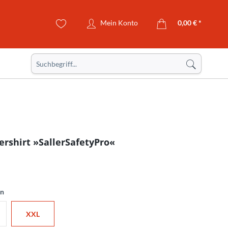
Mein Konto
0,00 € *
rshirt »SallerSafetyPro«
en
XXL