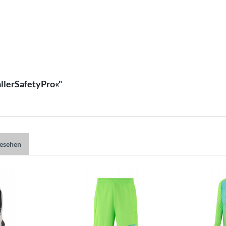
llerSafetyPro«"
gesehen