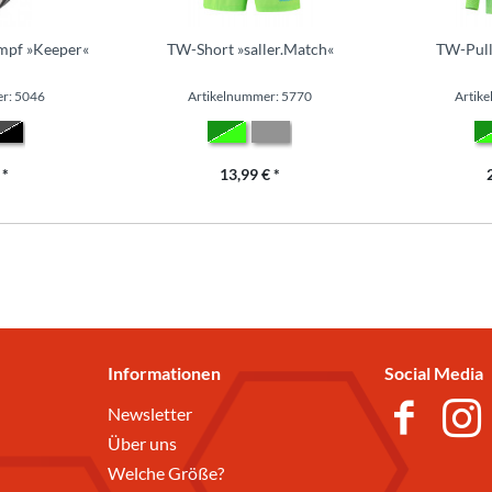
umpf »Keeper«
TW-Short »saller.Match«
TW-Pull
r: 5046
Artikelnummer: 5770
Artik
 *
13,99 € *
Informationen
Social Media
Newsletter
Über uns
Welche Größe?