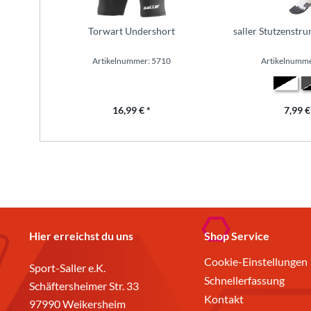
Torwart Undershort
saller Stutzenstr
Artikelnummer: 5710
Artikelnumme
16,99 € *
7,99 €
Hier erreichst du uns
Shop Service
Cookie-Einstellungen
Sport-Saller e.K.
Schnellerfassung
Schäftersheimer Str. 33
Kontakt
97990 Weikersheim