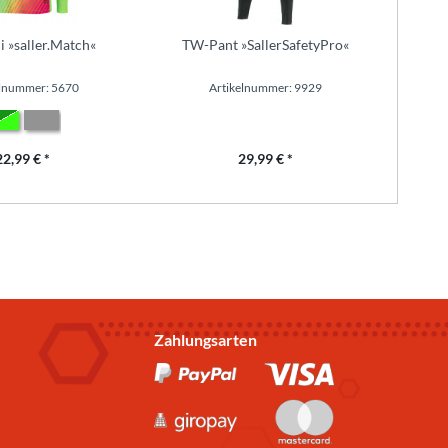
i »saller.Match«
TW-Pant »SallerSafetyPro«
s
elnummer: 5670
Artikelnummer: 9929
22,99 € *
29,99 € *
Zahlungsarten