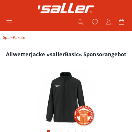
Spar-Pakete
Allwetterjacke »sallerBasic« Sponsorangebot