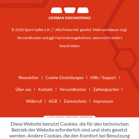
© 2020 Sport-Saller e.K. | * Alle Preise inkl. gesetzl. Mehrwertsteuer zzgl.
Versandkosten
und ggf. Nachnahmegebühren, wenn nicht anders
beschrieben
Newsletter
Cookie-Einstellungen
Hilfe / Support
Über uns
Kontakt
Versandkosten
Zahlungsarten
Widerruf
AGB
Datenschutz
Impressum
Diese Website benutzt Cookies, die für den technischen
Betrieb der Website erforderlich sind und stets gesetzt
werden. Andere Cookies, die den Komfort bei Benutzung