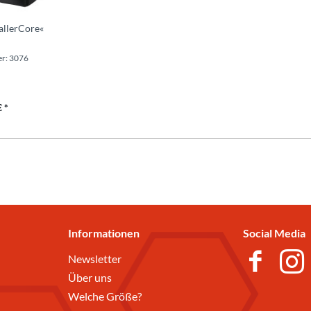
sallerCore«
r: 3076
 *
Informationen
Social Media
Newsletter
Über uns
Welche Größe?