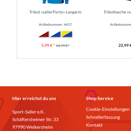
Trikot »sallerPorto« Langarm
Trikottasche »
Artikelnummer: 4457
Artikelnumme
5,99 € *
22,99 €
14,99 € *
Hier erreichst du uns
Shop Service
Cookie-Einstellungen
Sport-Saller e.K.
Schnellerfassung
Schäftersheimer Str. 33
Kontakt
97990 Weikersheim