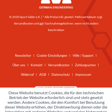
© 2020 Sport-Saller e.K. | * Alle Preise inkl. gesetzl. Mehrwertsteuer zzgl.
Versandkosten
und ggf. Nachnahmegebühren, wenn nicht anders
beschrieben
Newsletter
Cookie-Einstellungen
Hilfe / Support
Über uns
Kontakt
Versandkosten
Zahlungsarten
Widerruf
AGB
Datenschutz
Impressum
Diese Website benutzt Cookies, die für den technischen
Betrieb der Website erforderlich sind und stets gesetzt
werden. Andere Cookies, die den Komfort bei Benutzung
dieser Website erhöhen, der Direktwerbung dienen oder die
Interaktion mit anderen Websites und sozialen Netzwerken