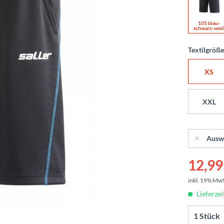
105 blau-
schwarz-wei
Textilgröß
XS
XXL
Ausw
12,99 
inkl. 19% Mw
Lieferzei