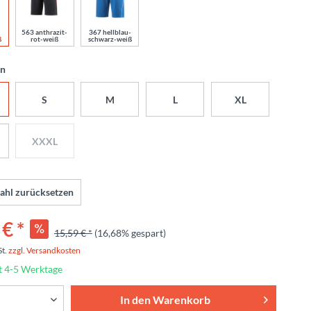
563 anthrazit-
367 hellblau-
ß
rot-weiß
schwarz-weiß
en
S
M
L
XL
XXXL
ahl zurücksetzen
€ *
15,59 € *
(16,68% gespart)
St.
zzgl. Versandkosten
t 4-5 Werktage
In den
Warenkorb