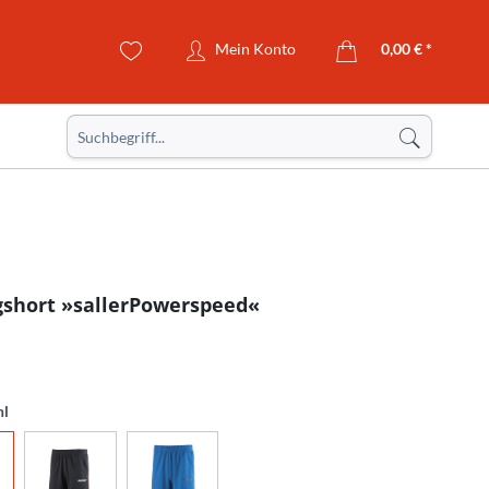
Mein Konto
0,00 € *
gshort »sallerPowerspeed«
hl