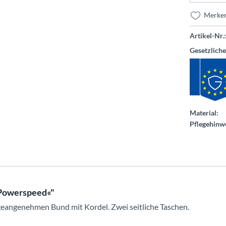
Merke
Artikel-Nr.:
Gesetzlich
Material:
Pflegehinwe
rPowerspeed«"
ageangenehmen Bund mit Kordel. Zwei seitliche Taschen.