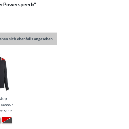
llerPowerspeed«"
ben sich ebenfalls angesehen
stop
rspeed«
r: 6119