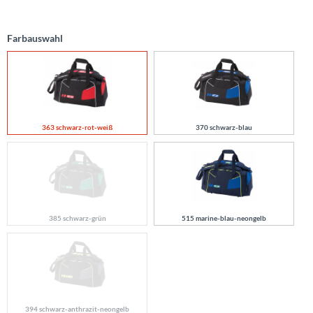
Farbauswahl
363 schwarz-rot-weiß
370 schwarz-blau
385 schwarz-grün
515 marine-blau-neongelb
394 schwarz-anthrazit-neongelb