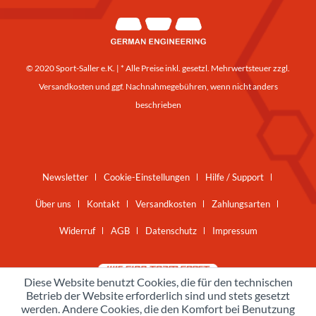
© 2020 Sport-Saller e.K. | * Alle Preise inkl. gesetzl. Mehrwertsteuer zzgl.
Versandkosten
und ggf. Nachnahmegebühren, wenn nicht anders
beschrieben
Newsletter
Cookie-Einstellungen
Hilfe / Support
Über uns
Kontakt
Versandkosten
Zahlungsarten
Widerruf
AGB
Datenschutz
Impressum
Diese Website benutzt Cookies, die für den technischen
Betrieb der Website erforderlich sind und stets gesetzt
werden. Andere Cookies, die den Komfort bei Benutzung