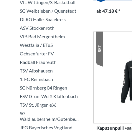
VfL Wittingen/S. Basketball
ab 47,18 € *
SG Welbsleben / Quenstedt
DLRG Halle-Saalekreis
ASV Stockenroth
VfB Bad Mergentheim
Westfalia / ETuS
SET
Ochsenfurter FV
Radball Fraureuth
TSV Albshausen
1. FC Reimsbach
SC Nürnberg 04 Ringen
FSV Grün-Weiß Klaffenbach
TSV St. Jürgen e.V.
SG
Waldlaubersheim/Gutenberg
JFG Bayerisches Vogtland
Kapuzenpulli »s