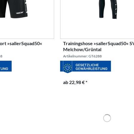
ort »sallerSquad50«
Trainingshose »sallerSquad50« S
Melchow/Grüntal
88
Artikelnummer: GT6288
ab 22,98 € *