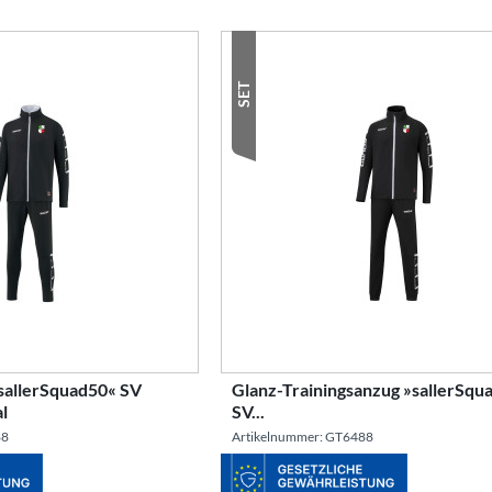
SET
»sallerSquad50« SV
Glanz-Trainingsanzug »sallerSqu
l
SV...
88
Artikelnummer: GT6488