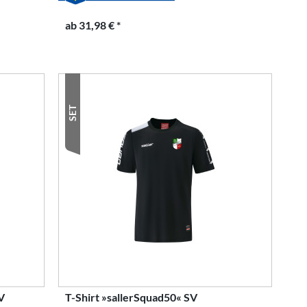
ab 31,98 € *
SET
V
T-Shirt »sallerSquad50« SV