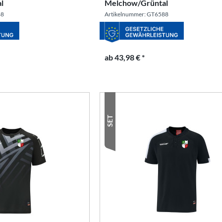
l
Melchow/Grüntal
88
Artikelnummer: GT6588
ab 43,98 € *
SET