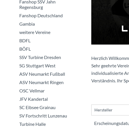
Fanshop SSV Jahn
Regensburg
Fanshop Deutschland
Gambia
weitere Vereine
BDFL
BÖFL
SSV Turbine Dresden
Herzlich Willkomm
SG Stuttgart West
Sehr geehrte Verein
individualisierte A
ASV Neumarkt Fußball
Verständnis. Ihr S
ASV Neumarkt Ringen
OSC Vellmar
JFV Kandertal
SC Eibsee Grainau
Hersteller
SV Fortschritt Lunzenau
Saller
Turbine Halle