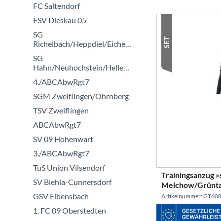
FC Saltendorf
FSV Dieskau 05
SG
SET
Richelbach/Heppdiel/Eichenbühl
SG
Hahn/Neuhochstein/Hellenhahn
4./ABCAbwRgt7
SGM Zweiflingen/Ohrnberg
TSV Zweiflingen
ABCAbwRgt7
SV 09 Hohenwart
3./ABCAbwRgt7
TuS Union Vilsendorf
Trainingsanzug 
SV Biehla-Cunnersdorf
Melchow/Grünta
GSV Eibensbach
Artikelnummer: GT60
1. FC 09 Oberstedten