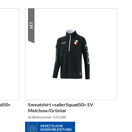
SET
ad50«
Sweatshirt »sallerSquad50« SV
Melchow/Grüntal
Artikelnummer: GT6188