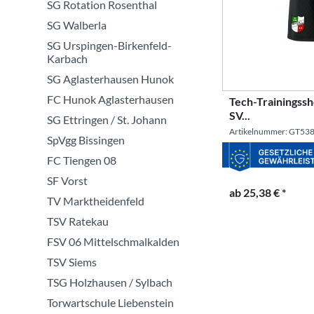
SG Rotation Rosenthal
SG Walberla
SG Urspingen-Birkenfeld-
Karbach
SG Aglasterhausen Hunok
FC Hunok Aglasterhausen
Tech-Trainingssh
SV...
SG Ettringen / St. Johann
Artikelnummer: GT53
SpVgg Bissingen
FC Tiengen 08
SF Vorst
ab 25,38 € *
TV Marktheidenfeld
TSV Ratekau
FSV 06 Mittelschmalkalden
TSV Siems
TSG Holzhausen / Sylbach
Torwartschule Liebenstein