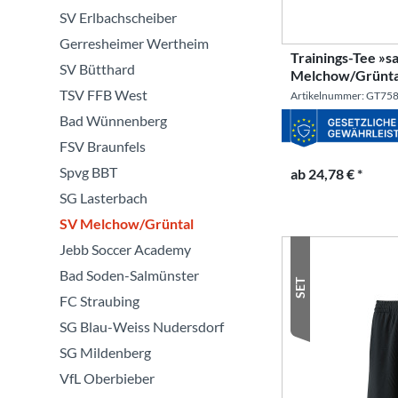
SV Erlbachscheiber
Gerresheimer Wertheim
Trainings-Tee »s
SV Bütthard
Melchow/Grünta
TSV FFB West
Artikelnummer: GT75
Bad Wünnenberg
FSV Braunfels
Spvg BBT
ab 24,78 € *
SG Lasterbach
SV Melchow/Grüntal
Jebb Soccer Academy
Bad Soden-Salmünster
SET
FC Straubing
SG Blau-Weiss Nudersdorf
SG Mildenberg
VfL Oberbieber