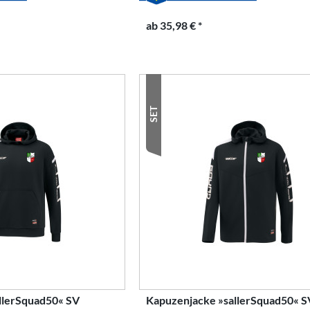
ab 35,98 € *
SET
allerSquad50« SV
Kapuzenjacke »sallerSquad50« S