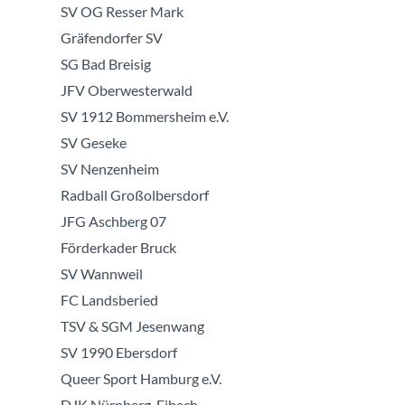
SV OG Resser Mark
Gräfendorfer SV
SG Bad Breisig
JFV Oberwesterwald
SV 1912 Bommersheim e.V.
SV Geseke
SV Nenzenheim
Radball Großolbersdorf
JFG Aschberg 07
Förderkader Bruck
SV Wannweil
FC Landsberied
TSV & SGM Jesenwang
SV 1990 Ebersdorf
Queer Sport Hamburg e.V.
DJK Nürnberg-Eibach