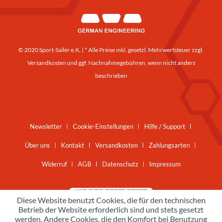
© 2020 Sport-Saller e.K. | * Alle Preise inkl. gesetzl. Mehrwertsteuer zzgl.
Versandkosten
und ggf. Nachnahmegebühren, wenn nicht anders
beschrieben
Newsletter
Cookie-Einstellungen
Hilfe / Support
Über uns
Kontakt
Versandkosten
Zahlungsarten
Widerruf
AGB
Datenschutz
Impressum
Diese Website benutzt Cookies, die für den technischen
Betrieb der Website erforderlich sind und stets gesetzt
werden. Andere Cookies, die den Komfort bei Benutzung