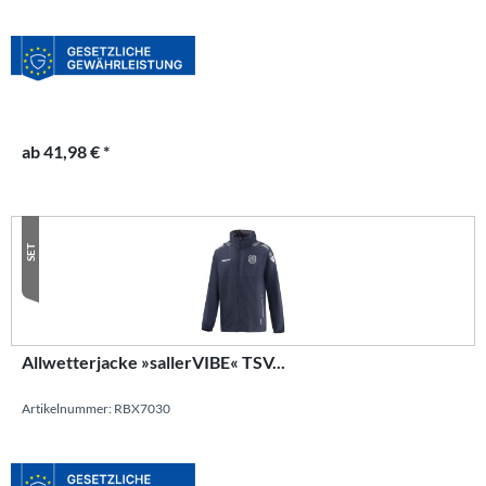
ab 41,98 € *
SET
Allwetterjacke »sallerVIBE« TSV...
Artikelnummer: RBX7030