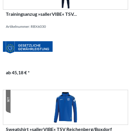
Trainingsanzug »sallerVIBE« TSV...
Artikelnummer: RBX6030
ab 45,18 € *
SET
Sweatshirt »sallerVIBE« TSV Reichenberg/Boxdorf