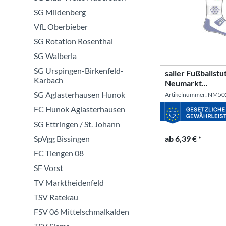
SG Mildenberg
VfL Oberbieber
SG Rotation Rosenthal
SG Walberla
SG Urspingen-Birkenfeld-
saller Fußballs
Karbach
Neumarkt...
SG Aglasterhausen Hunok
Artikelnummer: NM50
FC Hunok Aglasterhausen
SG Ettringen / St. Johann
SpVgg Bissingen
ab 6,39 € *
FC Tiengen 08
SF Vorst
TV Marktheidenfeld
TSV Ratekau
FSV 06 Mittelschmalkalden