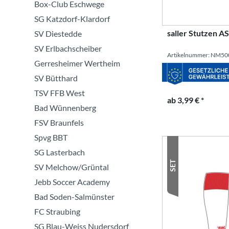
Box-Club Eschwege
SG Katzdorf-Klardorf
saller Stutzen 
SV Diestedde
SV Erlbachscheiber
Artikelnummer: NM50
Gerresheimer Wertheim
SV Bütthard
TSV FFB West
ab 3,99 € *
Bad Wünnenberg
FSV Braunfels
Spvg BBT
SG Lasterbach
SET
SV Melchow/Grüntal
Jebb Soccer Academy
Bad Soden-Salmünster
FC Straubing
SG Blau-Weiss Nudersdorf