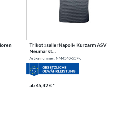
ioren
Trikot »sallerNapoli« Kurzarm ASV
Neumarkt...
Artikelnummer: NM4540-557-J
ab 45,42 € *