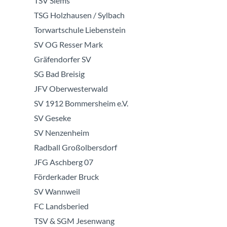
TSV Siems
TSG Holzhausen / Sylbach
Torwartschule Liebenstein
SV OG Resser Mark
Gräfendorfer SV
SG Bad Breisig
JFV Oberwesterwald
SV 1912 Bommersheim e.V.
SV Geseke
SV Nenzenheim
Radball Großolbersdorf
JFG Aschberg 07
Förderkader Bruck
SV Wannweil
FC Landsberied
TSV & SGM Jesenwang