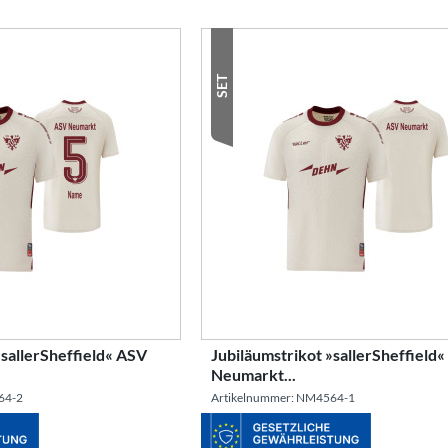
SET
»sallerSheffield« ASV
Jubiläumstrikot »sallerSheffield
Neumarkt...
64-2
Artikelnummer: NM4564-1