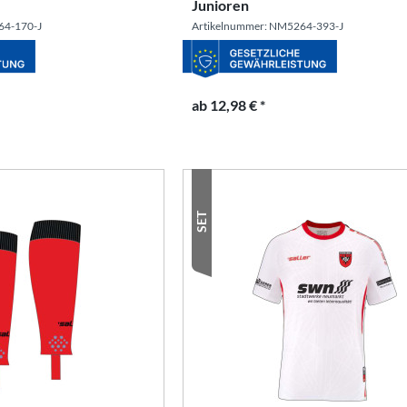
Junioren
64-170-J
Artikelnummer: NM5264-393-J
ab 12,98 € *
SET