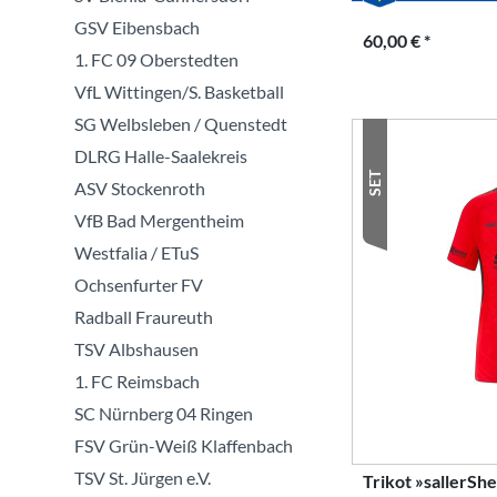
GSV Eibensbach
60,00 € *
1. FC 09 Oberstedten
VfL Wittingen/S. Basketball
SG Welbsleben / Quenstedt
DLRG Halle-Saalekreis
SET
ASV Stockenroth
VfB Bad Mergentheim
Westfalia / ETuS
Ochsenfurter FV
Radball Fraureuth
TSV Albshausen
1. FC Reimsbach
SC Nürnberg 04 Ringen
FSV Grün-Weiß Klaffenbach
TSV St. Jürgen e.V.
Trikot »sallerSh