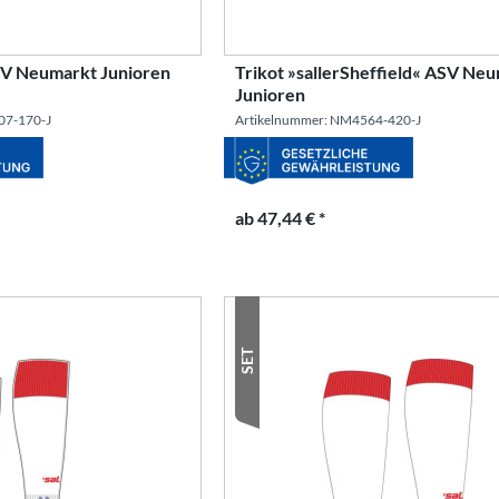
ASV Neumarkt Junioren
Trikot »sallerSheffield« ASV Ne
Junioren
07-170-J
Artikelnummer: NM4564-420-J
ab 47,44 € *
SET