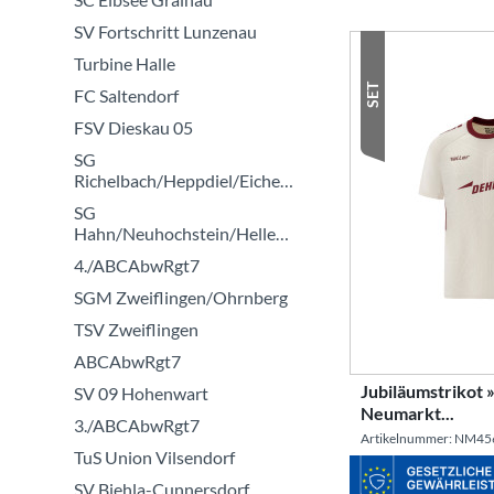
SV Fortschritt Lunzenau
Turbine Halle
SET
FC Saltendorf
FSV Dieskau 05
SG
Richelbach/Heppdiel/Eichenbühl
SG
Hahn/Neuhochstein/Hellenhahn
4./ABCAbwRgt7
SGM Zweiflingen/Ohrnberg
TSV Zweiflingen
ABCAbwRgt7
Jubiläumstrikot 
SV 09 Hohenwart
Neumarkt...
3./ABCAbwRgt7
Artikelnummer: NM45
TuS Union Vilsendorf
SV Biehla-Cunnersdorf