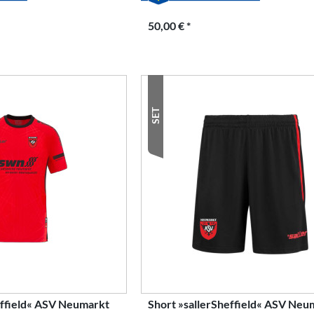
50,00 € *
SET
effield« ASV Neumarkt
Short »sallerSheffield« ASV Neu