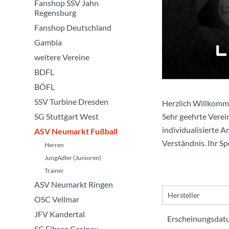
Fanshop SSV Jahn
Regensburg
Fanshop Deutschland
Gambia
weitere Vereine
BDFL
BÖFL
SSV Turbine Dresden
Herzlich Willkomm
SG Stuttgart West
Sehr geehrte Verein
individualisierte A
ASV Neumarkt Fußball
Verständnis. Ihr S
Herren
JungAdler (Junioren)
Trainer
ASV Neumarkt Ringen
Hersteller
OSC Vellmar
JFV Kandertal
Saller
SC Eibsee Grainau