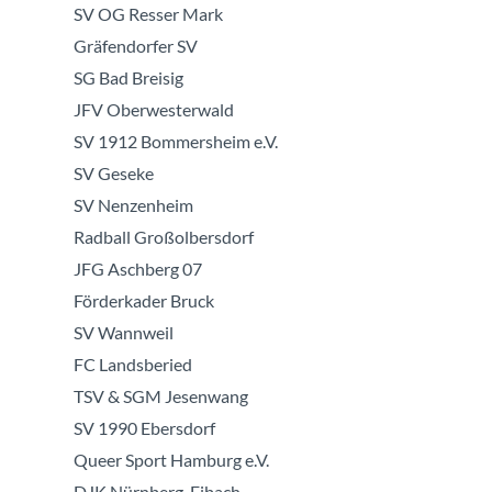
SV OG Resser Mark
Gräfendorfer SV
SG Bad Breisig
JFV Oberwesterwald
SV 1912 Bommersheim e.V.
SV Geseke
SV Nenzenheim
Radball Großolbersdorf
JFG Aschberg 07
Förderkader Bruck
SV Wannweil
FC Landsberied
TSV & SGM Jesenwang
SV 1990 Ebersdorf
Queer Sport Hamburg e.V.
DJK Nürnberg-Eibach