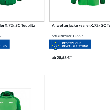
lerX.72« SC Teublitz
Allwetterjacke »sallerX.72« SC T
72
Artikelnummer: TE7007
ab 28,58 € *