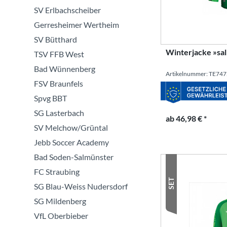
SV Erlbachscheiber
Gerresheimer Wertheim
SV Bütthard
Winterjacke »sal
TSV FFB West
Bad Wünnenberg
Artikelnummer: TE74
FSV Braunfels
Spvg BBT
SG Lasterbach
ab 46,98 € *
SV Melchow/Grüntal
Jebb Soccer Academy
Bad Soden-Salmünster
FC Straubing
SET
SG Blau-Weiss Nudersdorf
SG Mildenberg
VfL Oberbieber