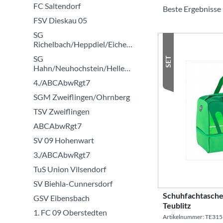
FC Saltendorf
Saller
FSV Dieskau 05
SG
Richelbach/Heppdiel/Eichenbühl
SG
SET
Hahn/Neuhochstein/Hellenhahn
4./ABCAbwRgt7
SGM Zweiflingen/Ohrnberg
TSV Zweiflingen
ABCAbwRgt7
SV 09 Hohenwart
3./ABCAbwRgt7
TuS Union Vilsendorf
SV Biehla-Cunnersdorf
Schuhfachtasche
GSV Eibensbach
Teublitz
1. FC 09 Oberstedten
Artikelnummer: TE31