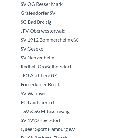
SV OG Resser Mark
Gräfendorfer SV
SG Bad Breisig
JFV Oberwesterwald
SV 1912 Bommersheim e.V.
SV Geseke
SV Nenzenheim
Radball Großolbersdorf
JFG Aschberg 07
Förderkader Bruck
SV Wannweil
FC Landsberied
TSV & SGM Jesenwang
SV 1990 Ebersdorf
Queer Sport Hamburg e.V.
DJK Nürnberg-Eibach