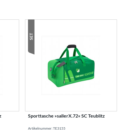
221 dunkelgrün-grün-weiß
SET
z
Sporttasche »sallerX.72« SC Teublitz
Artikelnummer: TE3155