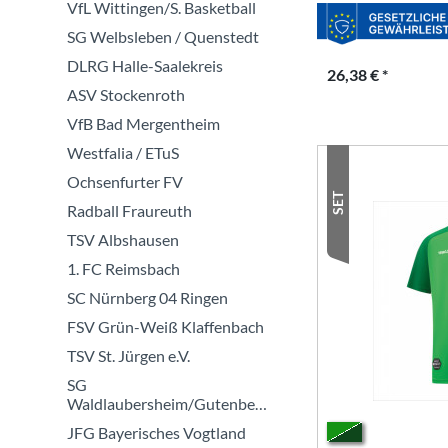
VfL Wittingen/S. Basketball
SG Welbsleben / Quenstedt
DLRG Halle-Saalekreis
26,38 € *
ASV Stockenroth
VfB Bad Mergentheim
Westfalia / ETuS
Ochsenfurter FV
SET
Radball Fraureuth
TSV Albshausen
1. FC Reimsbach
SC Nürnberg 04 Ringen
FSV Grün-Weiß Klaffenbach
TSV St. Jürgen e.V.
SG
Waldlaubersheim/Gutenberg
JFG Bayerisches Vogtland