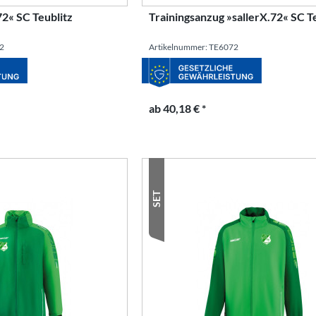
72« SC Teublitz
Trainingsanzug »sallerX.72« SC T
72
Artikelnummer: TE6072
ab 40,18 € *
SET