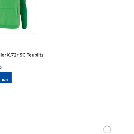
llerX.72« SC Teublitz
72