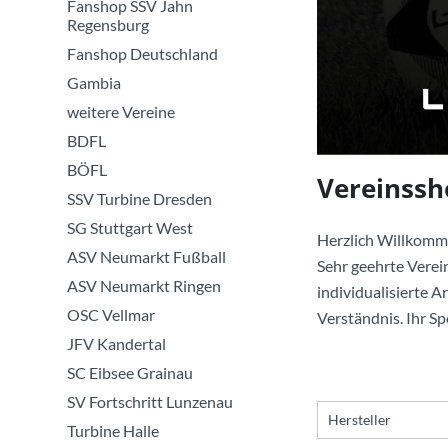
Fanshop SSV Jahn
Regensburg
Fanshop Deutschland
Gambia
weitere Vereine
BDFL
BÖFL
Vereinssh
SSV Turbine Dresden
SG Stuttgart West
Herzlich Willkomm
ASV Neumarkt Fußball
Sehr geehrte Verein
ASV Neumarkt Ringen
individualisierte A
OSC Vellmar
Verständnis. Ihr S
JFV Kandertal
SC Eibsee Grainau
SV Fortschritt Lunzenau
Hersteller
Turbine Halle