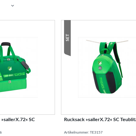
von
bis
10,39 €
108,93 €
SET
 »sallerX.72« SC
Rucksack »sallerX.72« SC Teublit
56
Artikelnummer: TE3157