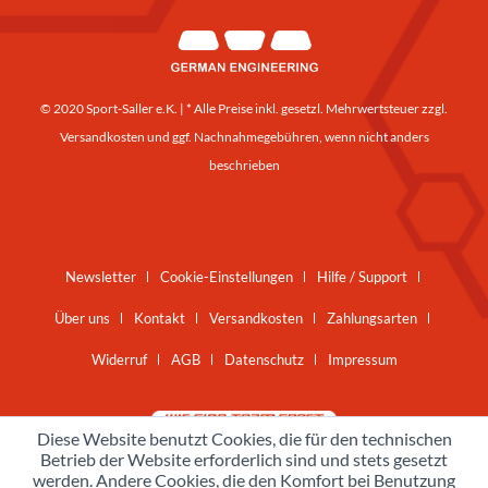
© 2020 Sport-Saller e.K. | * Alle Preise inkl. gesetzl. Mehrwertsteuer zzgl.
Versandkosten
und ggf. Nachnahmegebühren, wenn nicht anders
beschrieben
Newsletter
Cookie-Einstellungen
Hilfe / Support
Über uns
Kontakt
Versandkosten
Zahlungsarten
Widerruf
AGB
Datenschutz
Impressum
Diese Website benutzt Cookies, die für den technischen
Betrieb der Website erforderlich sind und stets gesetzt
werden. Andere Cookies, die den Komfort bei Benutzung