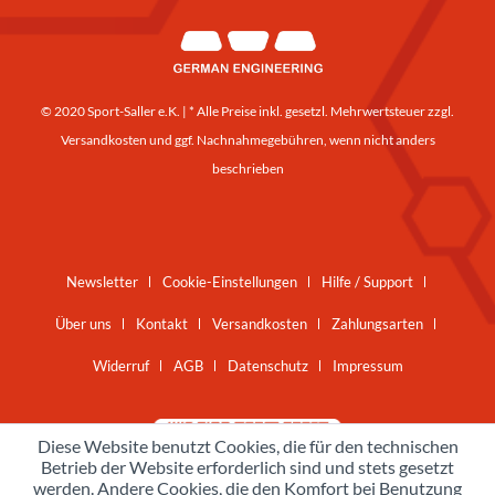
© 2020 Sport-Saller e.K. | * Alle Preise inkl. gesetzl. Mehrwertsteuer zzgl.
Versandkosten
und ggf. Nachnahmegebühren, wenn nicht anders
beschrieben
Newsletter
Cookie-Einstellungen
Hilfe / Support
Über uns
Kontakt
Versandkosten
Zahlungsarten
Widerruf
AGB
Datenschutz
Impressum
Diese Website benutzt Cookies, die für den technischen
Betrieb der Website erforderlich sind und stets gesetzt
werden. Andere Cookies, die den Komfort bei Benutzung