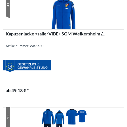
SET
Kapuzenjacke »sallerVIBE« SGM Weikersheim /...
Artikelnummer: WK6530
ab 49,18 € *
SET