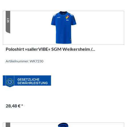
SET
Poloshirt »sallerVIBE« SGM Weikersheim /...
Artikelnummer: WK7230
28,48 € *