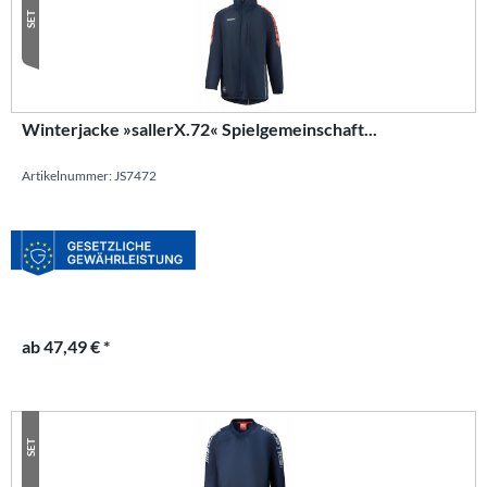
SET
Winterjacke »sallerX.72« Spielgemeinschaft...
Artikelnummer: JS7472
ab 47,49 € *
SET