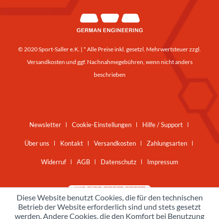
© 2020 Sport-Saller e.K. | * Alle Preise inkl. gesetzl. Mehrwertsteuer zzgl.
Versandkosten
und ggf. Nachnahmegebühren, wenn nicht anders
beschrieben
Newsletter
Cookie-Einstellungen
Hilfe / Support
Über uns
Kontakt
Versandkosten
Zahlungsarten
Widerruf
AGB
Datenschutz
Impressum
Diese Website benutzt Cookies, die für den technischen
Betrieb der Website erforderlich sind und stets gesetzt
werden. Andere Cookies, die den Komfort bei Benutzung