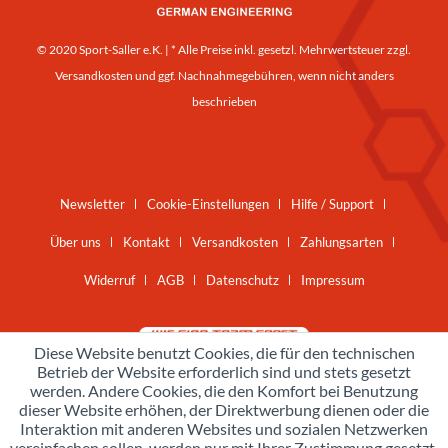
© 2020 Sport-Saller e.K. | * Alle Preise inkl. gesetzl. Mehrwertsteuer zzgl.
Versandkosten
und ggf. Nachnahmegebühren, wenn nicht anders
beschrieben
Newsletter
Cookie-Einstellungen
Hilfe / Support
Über uns
Kontakt
Versandkosten
Zahlungsarten
Widerruf
AGB
Datenschutz
Impressum
Diese Website benutzt Cookies, die für den technischen
Betrieb der Website erforderlich sind und stets gesetzt
werden. Andere Cookies, die den Komfort bei Benutzung
dieser Website erhöhen, der Direktwerbung dienen oder die
Interaktion mit anderen Websites und sozialen Netzwerken
vereinfachen sollen, werden nur mit Ihrer Zustimmung gesetzt.