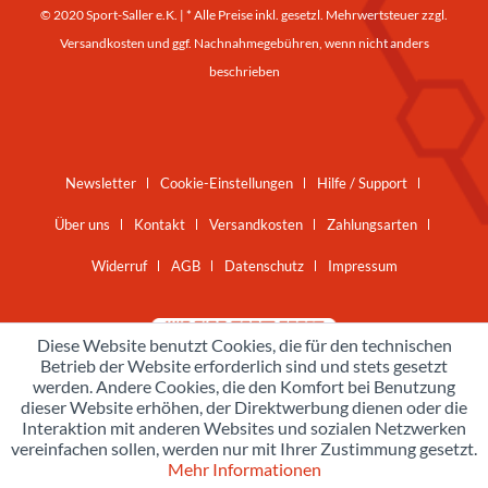
© 2020 Sport-Saller e.K. | * Alle Preise inkl. gesetzl. Mehrwertsteuer zzgl.
Versandkosten
und ggf. Nachnahmegebühren, wenn nicht anders
beschrieben
Newsletter
Cookie-Einstellungen
Hilfe / Support
Über uns
Kontakt
Versandkosten
Zahlungsarten
Widerruf
AGB
Datenschutz
Impressum
Diese Website benutzt Cookies, die für den technischen
Betrieb der Website erforderlich sind und stets gesetzt
werden. Andere Cookies, die den Komfort bei Benutzung
dieser Website erhöhen, der Direktwerbung dienen oder die
Interaktion mit anderen Websites und sozialen Netzwerken
vereinfachen sollen, werden nur mit Ihrer Zustimmung gesetzt.
Mehr Informationen