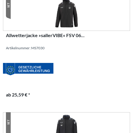
SET
Allwetterjacke »sallerVIBE« FSV 06...
Artikelnummer: MS7030
ab 25,59 € *
SET