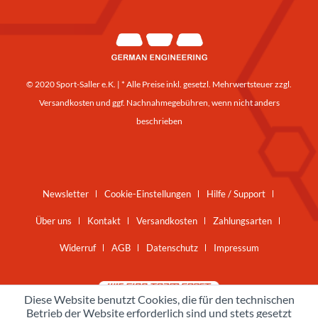
© 2020 Sport-Saller e.K. | * Alle Preise inkl. gesetzl. Mehrwertsteuer zzgl.
Versandkosten
und ggf. Nachnahmegebühren, wenn nicht anders
beschrieben
Newsletter
Cookie-Einstellungen
Hilfe / Support
Über uns
Kontakt
Versandkosten
Zahlungsarten
Widerruf
AGB
Datenschutz
Impressum
Diese Website benutzt Cookies, die für den technischen
Betrieb der Website erforderlich sind und stets gesetzt